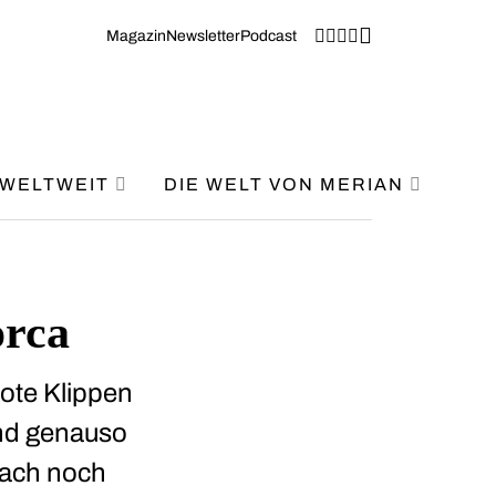
Magazin
Newsletter
Podcast
WELTWEIT
DIE WELT VON MERIAN
orca
rote Klippen
ind genauso
lfach noch