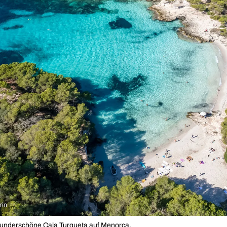
rin
 wunderschöne Cala Turqueta auf Menorca.