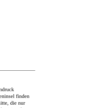
indruck
eninsel finden
tte, die nur