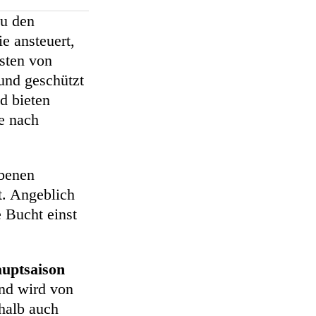
zu den
e ansteuert,
esten von
und geschützt
d bieten
je nach
rbenen
t. Angeblich
 Bucht einst
uptsaison
and wird von
shalb auch