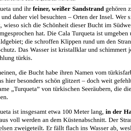
ueta und ihr
feiner, weißer Sandstrand
gehören 
und daher viel besuchten – Orten der Insel. Wer si
rt, wieso sich die Schönheit dieser Bucht im Südw
gesprochen hat. Die Cala Turqueta ist umgeben 
dgebiet; die schroffen Klippen rund um den Stran
chutz. Das Wasser ist kristallklar und schimmert 
hlung türkis.
einen, die Bucht habe ihren Namen vom türkisfa
s hier besonders schön glitzert – doch weit gefehl
me „Turqueta” von türkischen Seeräubern, die die
ben.
ueta ist insgesamt etwa 100 Meter lang,
in der Ha
aus voll werden an dem Küstenabschnitt. Der Str
elsen zweigeteilt. Er fällt flach ins Wasser ab, we