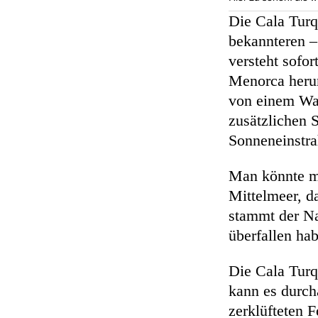
Die Cala Turq
bekannteren – 
versteht sofo
Menorca herum
von einem Wal
zusätzlichen S
Sonneneinstra
Man könnte m
Mittelmeer, da
stammt der Na
überfallen ha
Die Cala Turq
kann es durch
zerklüfteten F