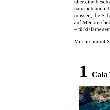
über eine besch
natürlich auch d
müssen, die Schö
auf Menorca bez
– türkisfarbene
Merian nimmt S
1
Cala