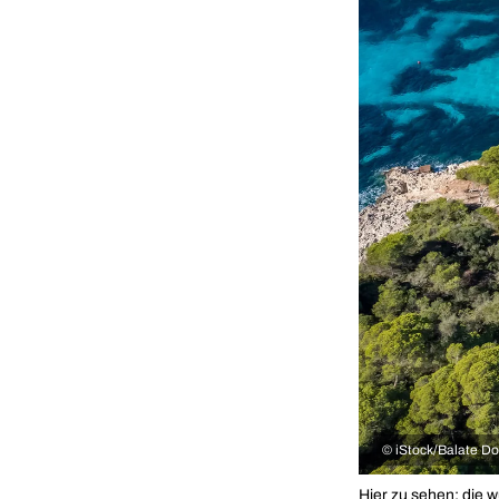
©
iStock/Balate Do
Hier zu sehen: die