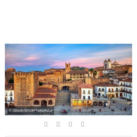
©
iStock/StockPhotoAstur