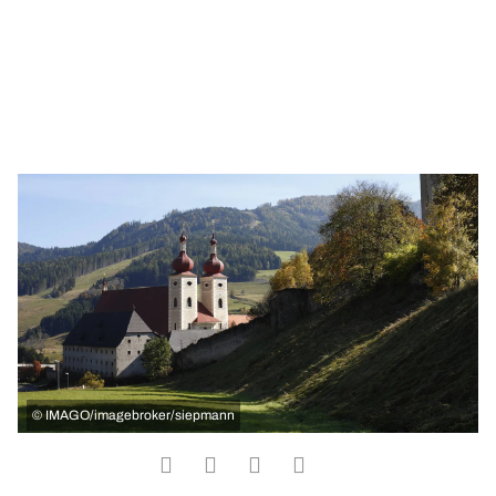
©
IMAGO/imagebroker/siepmann