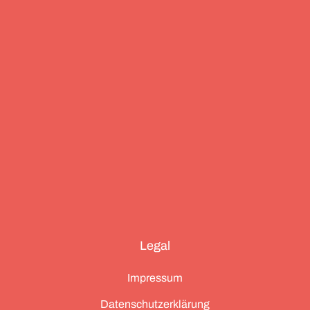
Essenz von Teneriffa, ein Food Guide für München
und die drei großen Ionischen Inseln (Korfu,
Kefalonia und Zakynthos).
Legal
Impressum
Datenschutzerklärung