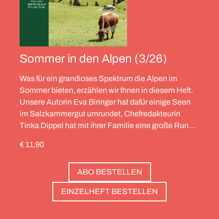
Sommer in den Alpen (3/26)
Was für ein grandioses Spektrum die Alpen im
Sommer bieten, erzählen wir Ihnen in diesem Heft.
Unsere Autorin Eva Biringer hat dafür einige Seen
im Salzkammergut umrundet, Chefredakteurin
Tinka Dippel hat mit ihrer Familie eine große Runde
durch die Schweiz gedreht, die Alpinistin Wibke
€ 11,90
Helfrich ist über viele Gipfel gegangen – von
Salzburg bis nach Triest. Und die Redaktion hat
ABO BESTELLEN
zwölf Hotels gesammelt, die zweierlei gemeinsam
haben: Sie sind die perfekte Basis, um Gipfel zu
EINZELHEFT BESTELLEN
stürmen. Und sie haben wunderschöne Pools, um
danach die Waden zu entspannen. Außerdem: die