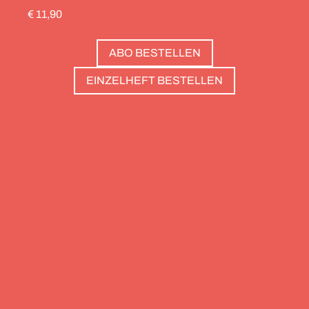
durch die Schweiz gedreht, die Alpinistin Wibke
€ 11,90
Helfrich ist über viele Gipfel gegangen – von
Salzburg bis nach Triest. Und die Redaktion hat
ABO BESTELLEN
zwölf Hotels gesammelt, die zweierlei gemeinsam
haben: Sie sind die perfekte Basis, um Gipfel zu
EINZELHEFT BESTELLEN
stürmen. Und sie haben wunderschöne Pools, um
danach die Waden zu entspannen. Außerdem: die
Essenz von Teneriffa, ein Food Guide für München
und die drei großen Ionischen Inseln (Korfu,
Kefalonia und Zakynthos).