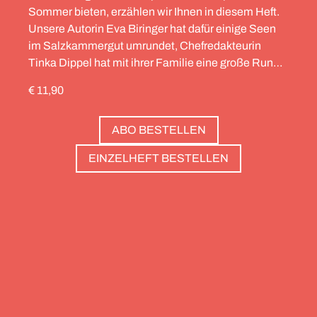
Sommer bieten, erzählen wir Ihnen in diesem Heft.
Unsere Autorin Eva Biringer hat dafür einige Seen
im Salzkammergut umrundet, Chefredakteurin
Tinka Dippel hat mit ihrer Familie eine große Runde
durch die Schweiz gedreht, die Alpinistin Wibke
€ 11,90
Helfrich ist über viele Gipfel gegangen – von
Salzburg bis nach Triest. Und die Redaktion hat
ABO BESTELLEN
zwölf Hotels gesammelt, die zweierlei gemeinsam
haben: Sie sind die perfekte Basis, um Gipfel zu
EINZELHEFT BESTELLEN
stürmen. Und sie haben wunderschöne Pools, um
danach die Waden zu entspannen. Außerdem: die
Essenz von Teneriffa, ein Food Guide für München
und die drei großen Ionischen Inseln (Korfu,
Kefalonia und Zakynthos).