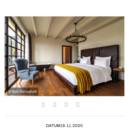
©
Nick Paniashvili
DATUM
19.11.2020