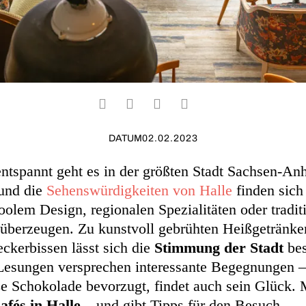
DATUM
02.02.2023
ntspannt geht es in der größten Stadt Sachsen-An
 und die
Sehenswürdigkeiten von Halle
finden sich
coolem Design, regionalen Spezialitäten oder tradit
überzeugen. Zu kunstvoll gebrühten Heißgetränke
ckerbissen lässt sich die
Stimmung der Stadt
be
esungen versprechen interessante Begegnungen – 
ße Schokolade bevorzugt, findet auch sein Glück
afés in Halle
– und gibt Tipps für den Besuch.