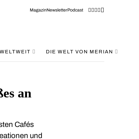
Magazin
Newsletter
Podcast
WELTWEIT
DIE WELT VON MERIAN
ßes an
nsten Cafés
reationen und