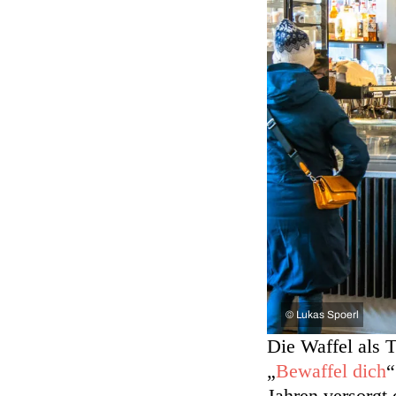
©
Lukas Spoerl
Die Waffel als 
„
Bewaffel dich
“
Jahren versorgt 