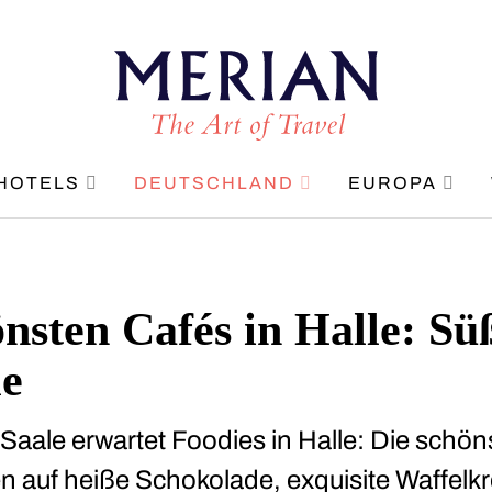
HOTELS
DEUTSCHLAND
EUROPA
önsten Cafés in Halle: Sü
le
Saale erwartet Foodies in Halle: Die schö
en auf heiße Schokolade, exquisite Waffelk