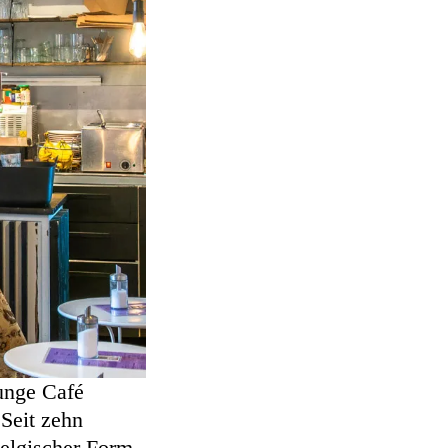
junge Café
 Seit zehn
belgischer Form.