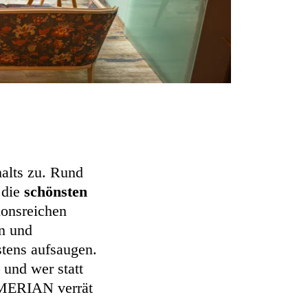
halts zu. Rund
 die
schönsten
ionsreichen
n und
stens aufsaugen.
und wer statt
. MERIAN verrät