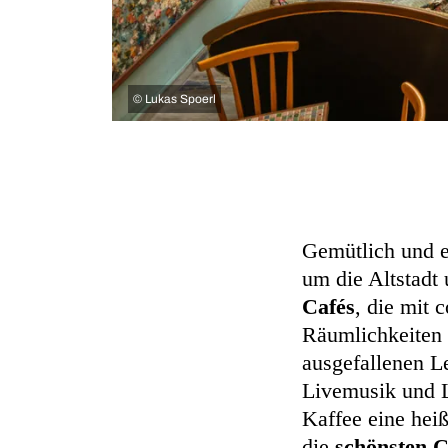
©
Lukas Spoerl
Gemütlich und e
um die Altstadt
Cafés
, die mit 
Räumlichkeiten 
ausgefallenen Le
Livemusik und L
Kaffee eine hei
die
schönsten C