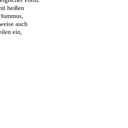
mit heißen
 Hummus,
rweise auch
ilen ein,