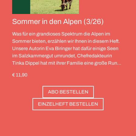
Sommer in den Alpen (3/26)
Was für ein grandioses Spektrum die Alpen im
Sommer bieten, erzählen wir Ihnen in diesem Heft.
Unsere Autorin Eva Biringer hat dafür einige Seen
im Salzkammergut umrundet, Chefredakteurin
Tinka Dippel hat mit ihrer Familie eine große Runde
durch die Schweiz gedreht, die Alpinistin Wibke
€ 11,90
Helfrich ist über viele Gipfel gegangen – von
Salzburg bis nach Triest. Und die Redaktion hat
ABO BESTELLEN
zwölf Hotels gesammelt, die zweierlei gemeinsam
haben: Sie sind die perfekte Basis, um Gipfel zu
EINZELHEFT BESTELLEN
stürmen. Und sie haben wunderschöne Pools, um
danach die Waden zu entspannen. Außerdem: die
Essenz von Teneriffa, ein Food Guide für München
und die drei großen Ionischen Inseln (Korfu,
Kefalonia und Zakynthos).