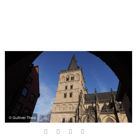
©
Gulliver Theis