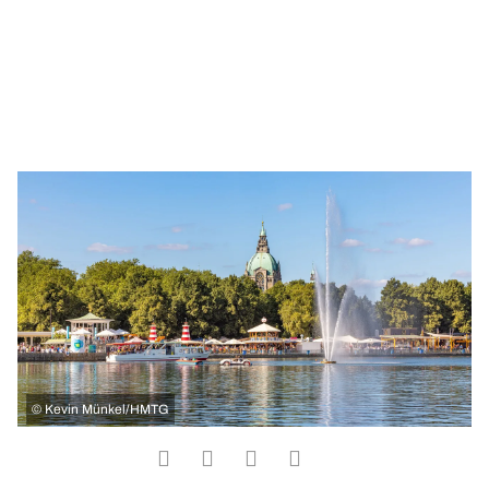
©
Kevin Münkel/HMTG