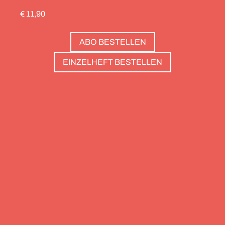
durch die Schweiz gedreht, die Alpinistin Wibke
€ 11,90
Helfrich ist über viele Gipfel gegangen – von
Salzburg bis nach Triest. Und die Redaktion hat
ABO BESTELLEN
zwölf Hotels gesammelt, die zweierlei gemeinsam
haben: Sie sind die perfekte Basis, um Gipfel zu
EINZELHEFT BESTELLEN
stürmen. Und sie haben wunderschöne Pools, um
danach die Waden zu entspannen. Außerdem: die
Essenz von Teneriffa, ein Food Guide für München
und die drei großen Ionischen Inseln (Korfu,
Kefalonia und Zakynthos).