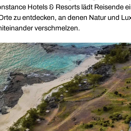
nstance Hotels & Resorts lädt Reisende ei
 Orte zu entdecken, an denen Natur und Lu
iteinander verschmelzen.