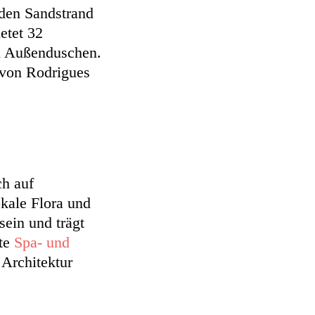
den Sandstrand
etet 32
nd Außenduschen.
 von Rodrigues
ch auf
okale Flora und
sein und trägt
rte
Spa- und
Architektur