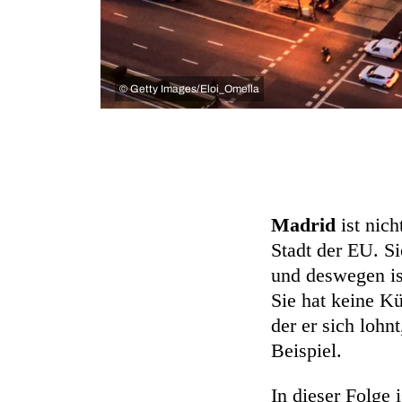
©
Getty Images/Eloi_Omella
Madrid
ist nich
Stadt der EU. Si
und deswegen ist
Sie hat keine K
der er sich loh
Beispiel.
In dieser Folge 