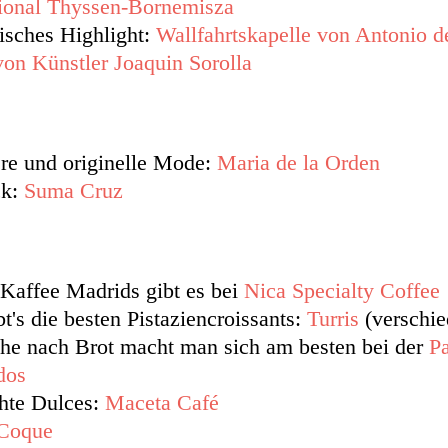
onal Thyssen-Bornemisza
isches Highlight:
Wallfahrtskapelle von Antonio d
on Künstler Joaquin Sorolla
re und originelle Mode:
Maria de la Orden
ck:
Suma Cruz
Kaffee Madrids gibt es bei
Nica Specialty Coffee
t's die besten Pistaziencroissants:
Turris
(verschie
he nach Brot macht man sich am besten bei der
Pa
dos
te Dulces:
Maceta Café
Coque