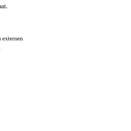
hat.
u externen
.