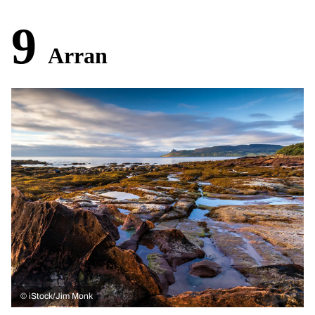
9
Arran
©
iStock/Jim Monk