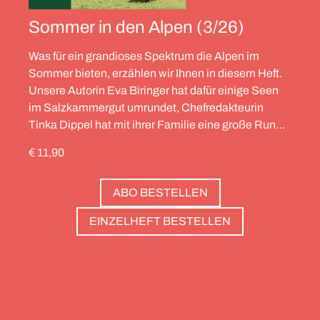
Sommer in den Alpen (3/26)
Was für ein grandioses Spektrum die Alpen im
Sommer bieten, erzählen wir Ihnen in diesem Heft.
Unsere Autorin Eva Biringer hat dafür einige Seen
im Salzkammergut umrundet, Chefredakteurin
Tinka Dippel hat mit ihrer Familie eine große Runde
durch die Schweiz gedreht, die Alpinistin Wibke
€ 11,90
Helfrich ist über viele Gipfel gegangen – von
Salzburg bis nach Triest. Und die Redaktion hat
ABO BESTELLEN
zwölf Hotels gesammelt, die zweierlei gemeinsam
haben: Sie sind die perfekte Basis, um Gipfel zu
EINZELHEFT BESTELLEN
stürmen. Und sie haben wunderschöne Pools, um
danach die Waden zu entspannen. Außerdem: die
Essenz von Teneriffa, ein Food Guide für München
und die drei großen Ionischen Inseln (Korfu,
Kefalonia und Zakynthos).