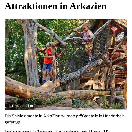
Attraktionen in Arkazien
©
PR/ArkaZien
Die Spielelemente in ArkaZien wurden größtenteils in Handarbeit
gefertigt.
Insgesamt können Besucher im Park
20