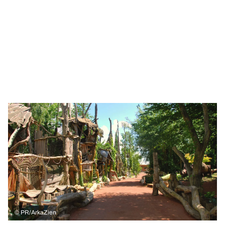
©
PR/ArkaZien