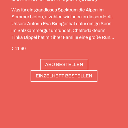
Was für ein grandioses Spektrum die Alpen im
Sommer bieten, erzählen wir Ihnen in diesem Heft.
Unsere Autorin Eva Biringer hat dafür einige Seen
im Salzkammergut umrundet, Chefredakteurin
Tinka Dippel hat mit ihrer Familie eine große Runde
durch die Schweiz gedreht, die Alpinistin Wibke
€ 11,90
Helfrich ist über viele Gipfel gegangen – von
Salzburg bis nach Triest. Und die Redaktion hat
ABO BESTELLEN
zwölf Hotels gesammelt, die zweierlei gemeinsam
haben: Sie sind die perfekte Basis, um Gipfel zu
EINZELHEFT BESTELLEN
stürmen. Und sie haben wunderschöne Pools, um
danach die Waden zu entspannen. Außerdem: die
Essenz von Teneriffa, ein Food Guide für München
und die drei großen Ionischen Inseln (Korfu,
Kefalonia und Zakynthos).