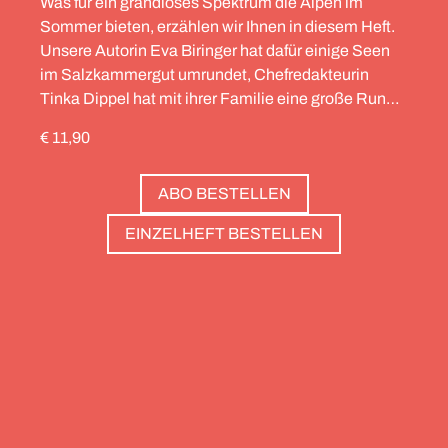
Was für ein grandioses Spektrum die Alpen im
Sommer bieten, erzählen wir Ihnen in diesem Heft.
Unsere Autorin Eva Biringer hat dafür einige Seen
im Salzkammergut umrundet, Chefredakteurin
Tinka Dippel hat mit ihrer Familie eine große Runde
durch die Schweiz gedreht, die Alpinistin Wibke
€ 11,90
Helfrich ist über viele Gipfel gegangen – von
Salzburg bis nach Triest. Und die Redaktion hat
ABO BESTELLEN
zwölf Hotels gesammelt, die zweierlei gemeinsam
haben: Sie sind die perfekte Basis, um Gipfel zu
EINZELHEFT BESTELLEN
stürmen. Und sie haben wunderschöne Pools, um
danach die Waden zu entspannen. Außerdem: die
Essenz von Teneriffa, ein Food Guide für München
und die drei großen Ionischen Inseln (Korfu,
Kefalonia und Zakynthos).