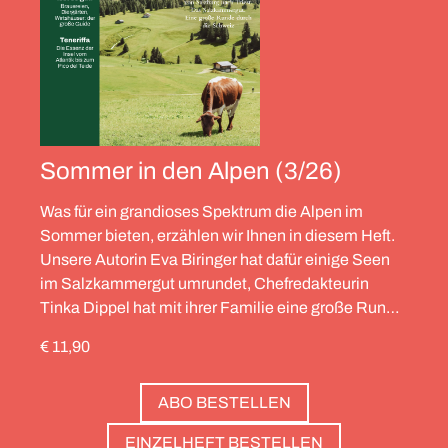
Sommer in den Alpen (3/26)
Was für ein grandioses Spektrum die Alpen im
Sommer bieten, erzählen wir Ihnen in diesem Heft.
Unsere Autorin Eva Biringer hat dafür einige Seen
im Salzkammergut umrundet, Chefredakteurin
Tinka Dippel hat mit ihrer Familie eine große Runde
durch die Schweiz gedreht, die Alpinistin Wibke
€ 11,90
Helfrich ist über viele Gipfel gegangen – von
Salzburg bis nach Triest. Und die Redaktion hat
ABO BESTELLEN
zwölf Hotels gesammelt, die zweierlei gemeinsam
haben: Sie sind die perfekte Basis, um Gipfel zu
EINZELHEFT BESTELLEN