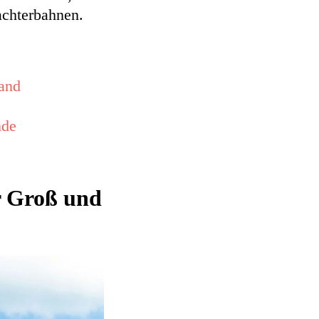
achterbahnen.
land
nde
r Groß und