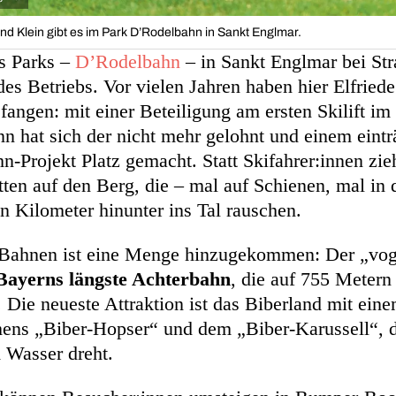
nd Klein gibt es im Park D’Rodelbahn in Sankt Englmar.
s Parks –
D’Rodelbahn
– in Sankt Englmar bei Str
es Betriebs. Vor vielen Jahren haben hier Elfried
fangen: mit einer Beteiligung am ersten Skilift i
n hat sich der nicht mehr gelohnt und einem eintr
Projekt Platz gemacht. Statt Skifahrer:innen zieh
tten auf den Berg, die – mal auf Schienen, mal in
nen Kilometer hinunter ins Tal rauschen.
-Bahnen ist eine Menge hinzugekommen: Der „vo
Bayerns längste Achterbahn
, die auf 755 Metern
. Die neueste Attraktion ist das Biberland mit ein
mens „Biber-Hopser“ und dem „Biber-Karussell“, d
 Wasser dreht.