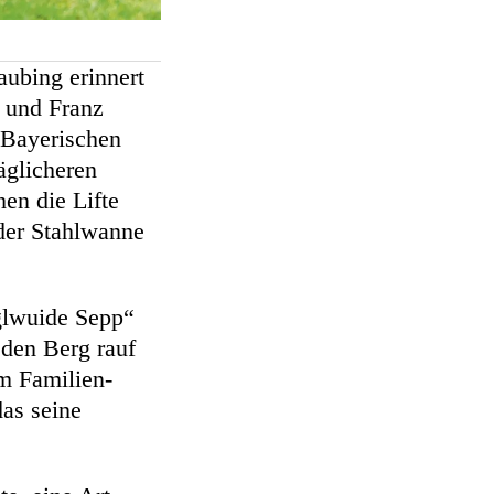
aubing erinnert
e und Franz
m Bayerischen
äglicheren
en die Lifte
 der Stahlwanne
glwuide Sepp“
 den Berg rauf
em Familien-
as seine