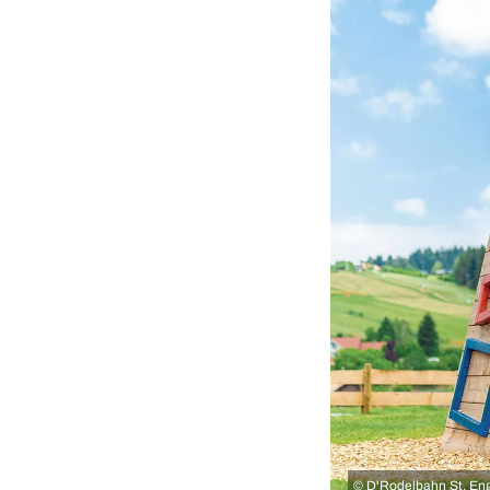
©
D'Rodelbahn St. En