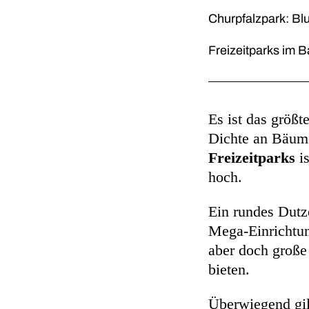
Churpfalzpark: Bl
Freizeitparks im 
Es ist das größ
Dichte an Bäum
Freizeitparks
is
hoch.
Ein rundes Dutz
Mega-Einrichtun
aber doch große
bieten.
Überwiegend gilt