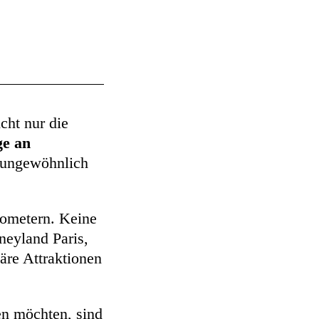
cht nur die
e an
 ungewöhnlich
lometern. Keine
neyland Paris,
äre Attraktionen
en möchten, sind