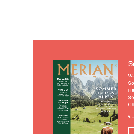
S
Wa
So
He
Se
Ch
Fa
€ 
ge
vi
Tr