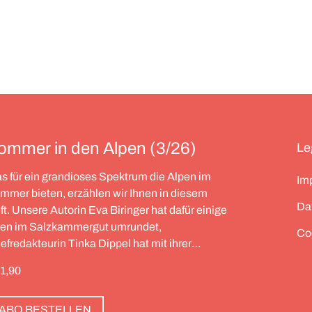
ommer in den Alpen (3/26)
Le
s für ein grandioses Spektrum die Alpen im
Im
mmer bieten, erzählen wir Ihnen in diesem
Da
ft. Unsere Autorin Eva Biringer hat dafür einige
en im Salzkammergut umrundet,
Co
efredakteurin Tinka Dippel hat mit ihrer
milie eine große Runde durch die Schweiz
11,90
dreht, die Alpinistin Wibke Helfrich ist über
ele Gipfel gegangen – von Salzburg bis nach
ABO BESTELLEN
iest. Und die Redaktion hat zwölf Hotels