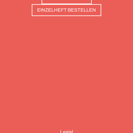
haben: Sie sind die perfekte Basis, um Gipfel zu
EINZELHEFT BESTELLEN
stürmen. Und sie haben wunderschöne Pools, um
danach die Waden zu entspannen. Außerdem: die
Essenz von Teneriffa, ein Food Guide für München
und die drei großen Ionischen Inseln (Korfu,
Kefalonia und Zakynthos).
Legal