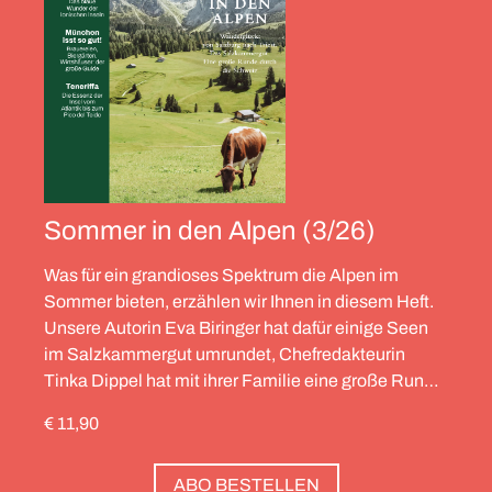
Sommer in den Alpen (3/26)
Was für ein grandioses Spektrum die Alpen im
Sommer bieten, erzählen wir Ihnen in diesem Heft.
Unsere Autorin Eva Biringer hat dafür einige Seen
im Salzkammergut umrundet, Chefredakteurin
Tinka Dippel hat mit ihrer Familie eine große Runde
durch die Schweiz gedreht, die Alpinistin Wibke
€ 11,90
Helfrich ist über viele Gipfel gegangen – von
Salzburg bis nach Triest. Und die Redaktion hat
ABO BESTELLEN
zwölf Hotels gesammelt, die zweierlei gemeinsam