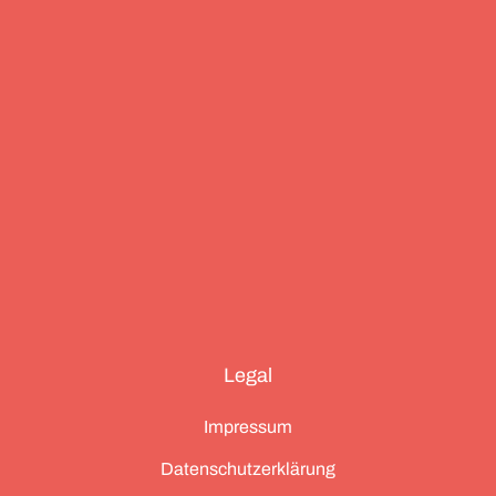
und die drei großen Ionischen Inseln (Korfu,
Kefalonia und Zakynthos).
Legal
Impressum
Datenschutzerklärung