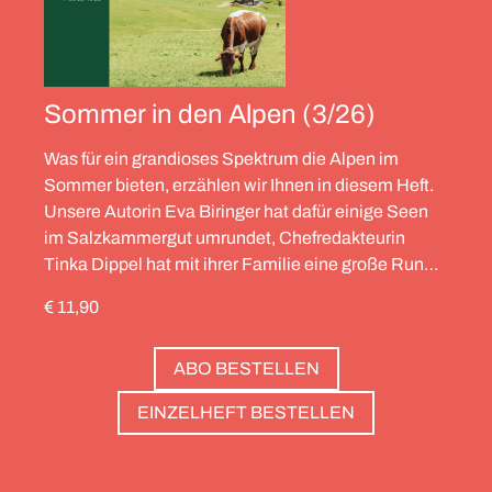
Sommer in den Alpen (3/26)
Was für ein grandioses Spektrum die Alpen im
Sommer bieten, erzählen wir Ihnen in diesem Heft.
Unsere Autorin Eva Biringer hat dafür einige Seen
im Salzkammergut umrundet, Chefredakteurin
Tinka Dippel hat mit ihrer Familie eine große Runde
durch die Schweiz gedreht, die Alpinistin Wibke
€ 11,90
Helfrich ist über viele Gipfel gegangen – von
Salzburg bis nach Triest. Und die Redaktion hat
ABO BESTELLEN
zwölf Hotels gesammelt, die zweierlei gemeinsam
haben: Sie sind die perfekte Basis, um Gipfel zu
EINZELHEFT BESTELLEN
stürmen. Und sie haben wunderschöne Pools, um
danach die Waden zu entspannen. Außerdem: die
Essenz von Teneriffa, ein Food Guide für München