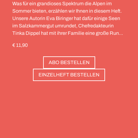
Was für ein grandioses Spektrum die Alpen im
Sommer bieten, erzählen wir Ihnen in diesem Heft.
Unsere Autorin Eva Biringer hat dafür einige Seen
im Salzkammergut umrundet, Chefredakteurin
Tinka Dippel hat mit ihrer Familie eine große Runde
durch die Schweiz gedreht, die Alpinistin Wibke
€ 11,90
Helfrich ist über viele Gipfel gegangen – von
Salzburg bis nach Triest. Und die Redaktion hat
ABO BESTELLEN
zwölf Hotels gesammelt, die zweierlei gemeinsam
haben: Sie sind die perfekte Basis, um Gipfel zu
EINZELHEFT BESTELLEN
stürmen. Und sie haben wunderschöne Pools, um
danach die Waden zu entspannen. Außerdem: die
Essenz von Teneriffa, ein Food Guide für München
und die drei großen Ionischen Inseln (Korfu,
Kefalonia und Zakynthos).