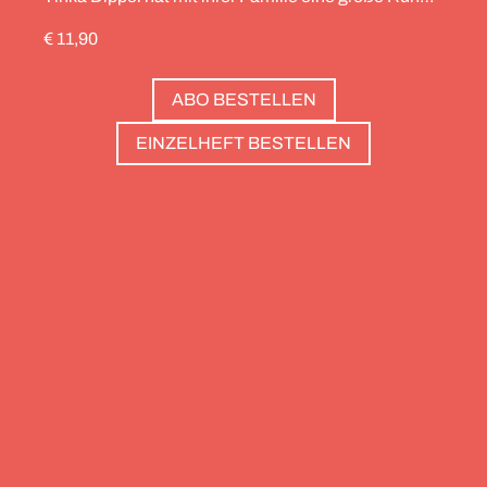
durch die Schweiz gedreht, die Alpinistin Wibke
€ 11,90
Helfrich ist über viele Gipfel gegangen – von
Salzburg bis nach Triest. Und die Redaktion hat
ABO BESTELLEN
zwölf Hotels gesammelt, die zweierlei gemeinsam
haben: Sie sind die perfekte Basis, um Gipfel zu
EINZELHEFT BESTELLEN
stürmen. Und sie haben wunderschöne Pools, um
danach die Waden zu entspannen. Außerdem: die
Essenz von Teneriffa, ein Food Guide für München
und die drei großen Ionischen Inseln (Korfu,
Kefalonia und Zakynthos).