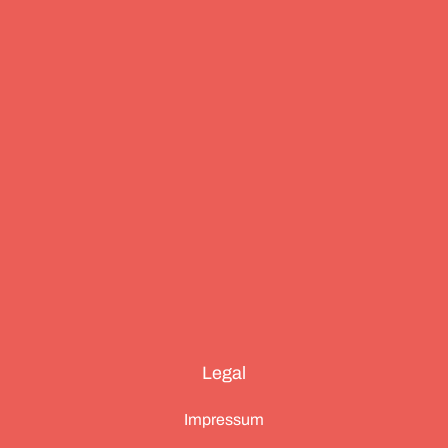
Essenz von Teneriffa, ein Food Guide für München
und die drei großen Ionischen Inseln (Korfu,
Kefalonia und Zakynthos).
Legal
Impressum