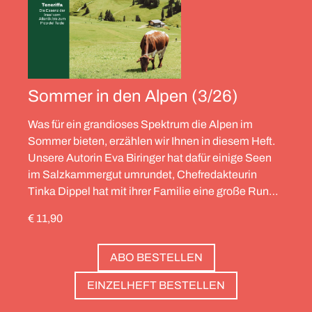
Sommer in den Alpen (3/26)
Was für ein grandioses Spektrum die Alpen im
Sommer bieten, erzählen wir Ihnen in diesem Heft.
Unsere Autorin Eva Biringer hat dafür einige Seen
im Salzkammergut umrundet, Chefredakteurin
Tinka Dippel hat mit ihrer Familie eine große Runde
durch die Schweiz gedreht, die Alpinistin Wibke
€ 11,90
Helfrich ist über viele Gipfel gegangen – von
Salzburg bis nach Triest. Und die Redaktion hat
ABO BESTELLEN
zwölf Hotels gesammelt, die zweierlei gemeinsam
haben: Sie sind die perfekte Basis, um Gipfel zu
EINZELHEFT BESTELLEN
stürmen. Und sie haben wunderschöne Pools, um
danach die Waden zu entspannen. Außerdem: die