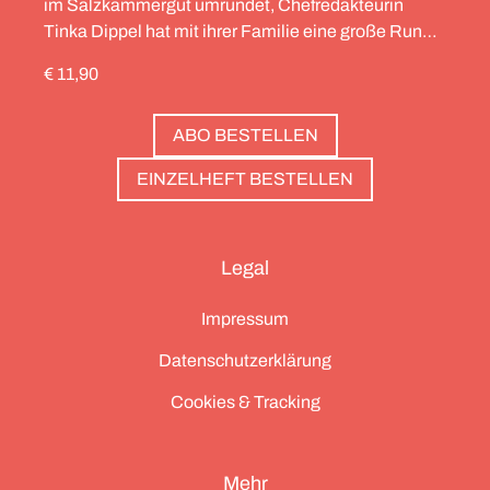
im Salzkammergut umrundet, Chefredakteurin
Tinka Dippel hat mit ihrer Familie eine große Runde
durch die Schweiz gedreht, die Alpinistin Wibke
€ 11,90
Helfrich ist über viele Gipfel gegangen – von
Salzburg bis nach Triest. Und die Redaktion hat
ABO BESTELLEN
zwölf Hotels gesammelt, die zweierlei gemeinsam
haben: Sie sind die perfekte Basis, um Gipfel zu
EINZELHEFT BESTELLEN
stürmen. Und sie haben wunderschöne Pools, um
danach die Waden zu entspannen. Außerdem: die
Essenz von Teneriffa, ein Food Guide für München
Legal
und die drei großen Ionischen Inseln (Korfu,
Kefalonia und Zakynthos).
Impressum
Datenschutzerklärung
Cookies & Tracking
Mehr