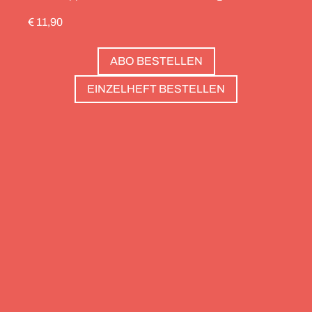
durch die Schweiz gedreht, die Alpinistin Wibke
€ 11,90
Helfrich ist über viele Gipfel gegangen – von
Salzburg bis nach Triest. Und die Redaktion hat
ABO BESTELLEN
zwölf Hotels gesammelt, die zweierlei gemeinsam
haben: Sie sind die perfekte Basis, um Gipfel zu
EINZELHEFT BESTELLEN
stürmen. Und sie haben wunderschöne Pools, um
danach die Waden zu entspannen. Außerdem: die
Essenz von Teneriffa, ein Food Guide für München
und die drei großen Ionischen Inseln (Korfu,
Kefalonia und Zakynthos).