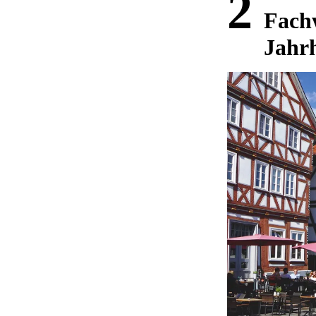
2
Fachw
Jahr