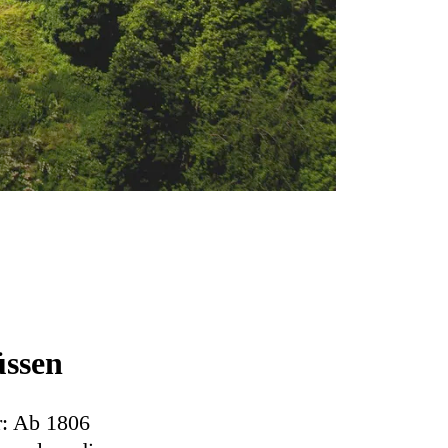
̈ssen
r: Ab 1806