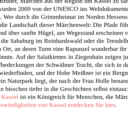
Brüder, Märchen aus der Region um Kassel zu s
 wurden 2009 von der UNESCO ins Weltdokument
 Wer durch die Grimmheimat im Norden Hessens r
 die Landschaft dieser Märchenwelt: Die Pfade fü
und über sanfte Hügel, am Wegesrand erscheinen v
e die Sababurg im Reinhardswald oder die Trendel
 Ort, an deren Turm eine Rapunzel wunderbar ihr
önnte. Auf der Salatkirmes in Ziegenhain zeigen j
fbedeckungen der Schwälmer Tracht, die sich in d
wiederfinden, und der Hohe Meißner ist ein Bergm
ein Naturpark liegt, der nach der Frau Holle benan
n bisschen tiefer in die Geschichten selbst eintau
 Kassel
ist ein Königreich für Menschen, die Mär
swürdigkeiten von Kassel entdecken Sie hier
.