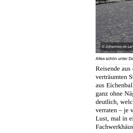
©
Johannes de La
Alles schön unter D
Reisende aus 
verträumten 
aus Eichenbal
ganz ohne Nä
deutlich, welc
verraten – je
Lust, mal in 
Fachwerkhäuse