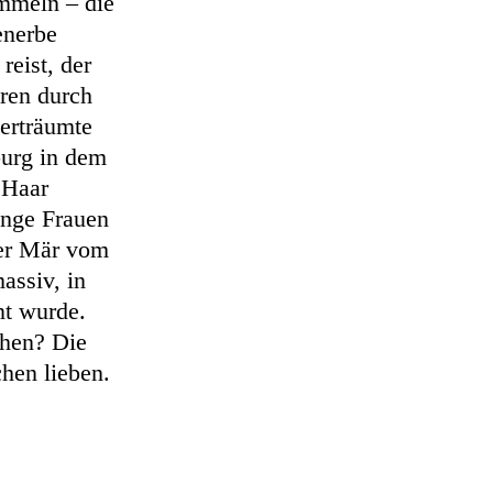
ammeln – die
enerbe
eist, der
hren durch
erträumte
burg in dem
 Haar
unge Frauen
er Mär vom
assiv, in
nt wurde.
chen? Die
chen lieben.